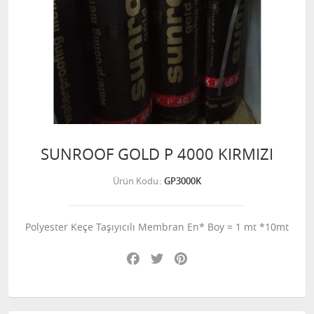
SUNROOF GOLD P 4000 KIRMIZI
Ürün Kodu
GP3000K
Polyester Keçe Taşıyıcılı Membran En* Boy = 1 mt *10mt
Facebook
Twitter
Pinterest