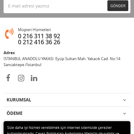
GÖNDER
Müşteri Hizmetleri
0 216 311 38 92
0 212 416 36 26
Adres
İSTANBUL ANADOLU YAKASI: Eyüp Sultan Mah. Yakacık Cad. No:14
Sancaktepe /İstanbul
KURUMSAL
ÖDEME
İLETİŞİM
Size daha iyi hizmet verebilmek için internet sitemizde çerezler
kullanılmaktadır. Çerez Politikaları Aydınlatma Metni’ni okuyabilir ve