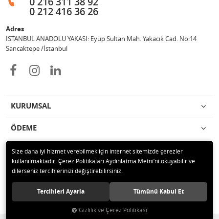
0 216 311 38 92
0 212 416 36 26
Adres
İSTANBUL ANADOLU YAKASI: Eyüp Sultan Mah. Yakacık Cad. No:14
Sancaktepe /İstanbul
KURUMSAL
ÖDEME
İLETİŞİM
Size daha iyi hizmet verebilmek için internet sitemizde çerezler
kullanılmaktadır. Çerez Politikaları Aydınlatma Metni’ni okuyabilir ve
dilerseniz tercihlerinizi değiştirebilirsiniz.
© 2019 Güneş Başer Tic Ltd Şti Tüm hakları saklıdır.
Tercihleri Ayarla
Tümünü Kabul Et
Gizlilik ve Çerez Politikası
®