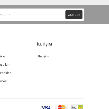
GÖNDER
İLETİŞİM
tikası
İletişim
şulları
nekleri
şmesi