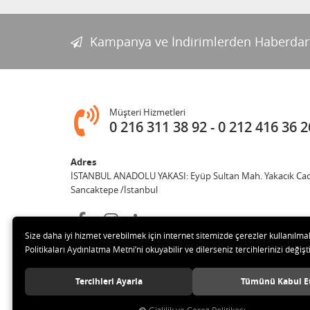
Kampanya ve İndirimlerden Haberdar
Müşteri Hizmetleri
0 216 311 38 92
0 212 416 36 2
Adres
İSTANBUL ANADOLU YAKASI: Eyüp Sultan Mah. Yakacık Cad
Sancaktepe /İstanbul
Size daha iyi hizmet verebilmek için internet sitemizde çerezler kullanılma
Politikaları Aydınlatma Metni’ni okuyabilir ve dilerseniz tercihlerinizi değişti
Tercihleri Ayarla
Tümünü Kabul E
© 2019 Güneş Başer Tic Ltd Şti Tüm hakları saklıdır.