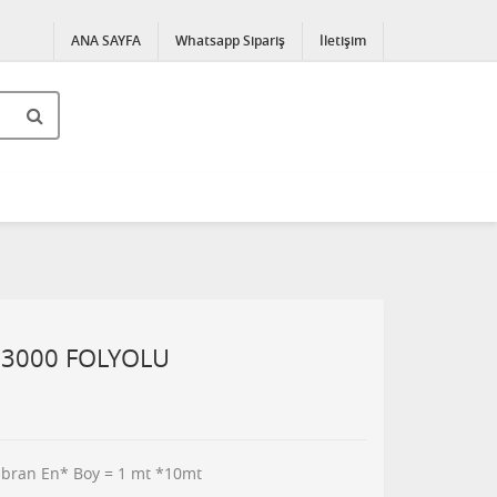
ANA SAYFA
Whatsapp Sipariş
İletişim
3000 FOLYOLU
embran En* Boy = 1 mt *10mt