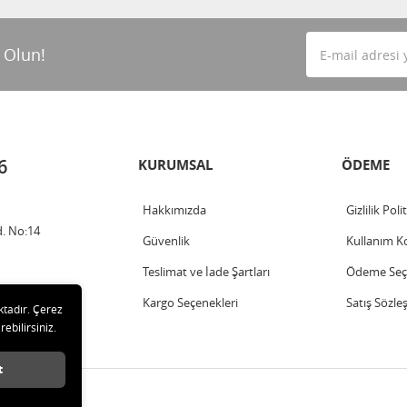
 Olun!
6
KURUMSAL
ÖDEME
Hakkımızda
Gizlilik Poli
. No:14
Güvenlik
Kullanım Ko
Teslimat ve İade Şartları
Ödeme Seçe
Kargo Seçenekleri
Satış Sözle
ktadır. Çerez
rebilirsiniz.
t