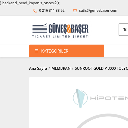
} backend_head_kapanis_oncesi2();
0 216 311 38 92
satis@gunesbaser.com
KATEGORILER
Ana Sayfa
MEMBRAN
SUNROOF GOLD P 3000 FOLY