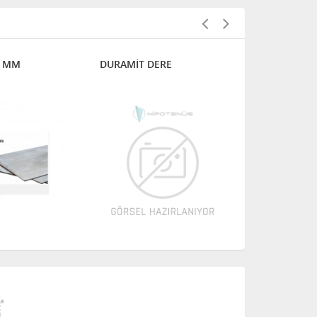
2 MM
DURAMİT DERE
DURAMİT Ü