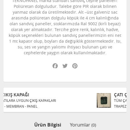
TEKNOPANEL marka standart sandviç cephe panelleri:
Poliüretan dolguludur. Talebe göre PIR olarak bilinen
yanmaz olarak da üretilmektedir. Alt –üst galveniz sac
arasında poliüretan dolgulu köpük ile 4 cm kalınlığında
olan sandviç paneller, stoklarımızda Ral 9002 (kirli beyaz)
olarak yer almaktadır. Tercihe göre renk, kalınlık, hadve,
köpük seçenekleri bulunan sandviç panellerimizin eni net
1 mt kapatır olup, boyları da değişiklik göstermektedir. Isı,
su, ses ve yangın yalıtımı ihtiyacı bulunan çatı ve
cephelerde yaygın olarak kullanılmaktadır.
Facebook
Twitter
Pinterest
ÇATI ÇIKIŞ KAPAĞI
AKLARI
TÜM ÇATILARA UYGUN ÇIKIŞ KAPAKL
TRAPEZ - MEMBRAN - PANEL
Ürün Bilgisi
Yorumlar
(0)